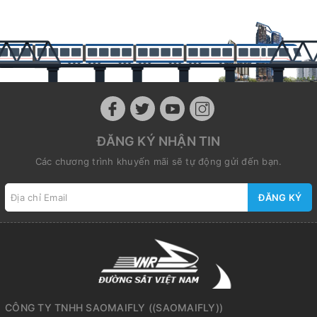
ĐĂNG KÝ NHẬN TIN
Các chương trình khuyến mãi sẽ tự động gửi đến bạn.
ĐĂNG KÝ
CÔNG TY TNHH SAOMAIFLY
(
(SAOMAIFLY)
)