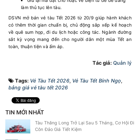
Giữ lại mã đặt chỗ hoặc vé điện tử để dễ dàng
làm thủ tục lên tàu.
DSVN mở bán vé tàu Tết 2026 từ 20/9 giúp hành khách
có thêm thời gian chuẩn bị, chủ động sắp xếp kế hoạch
về quê sum họp, đi du lịch hoặc công tác. Ngành đường
sắt kỳ vọng mang đến cho người dân một mùa Tết an
toàn, thuận tiện và ấm áp.
Tác giả:
Quản lý
Tags:
Vé Tàu Tết 2026
,
Vé Tàu Tết Bính Ngọ
,
bảng giá vé tàu tết 2026
TIN MỚI NHẤT
Tàu Thăng Long Trở Lại Sau 5 Tháng, Cơ Hội Đi
Côn Đảo Giá Tiết Kiệm