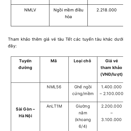
NMLV
Ngồi mềm điều
2.218.000
hòa
Tham khảo thêm giá vé tàu Tết các tuyến tàu khác dưới
đây:
Tuyến
Mã
Loại chỗ
Giá vé
đường
tham khảo
(VNĐ/lượt)
NML56
Ghế ngồi
1.400.000
cứng/mềm
– 2.100.000
AnLT1M
Giường
2.200.000
Sài Gòn –
nằm
–
Hà Nội
(khoang
3.100.000
6/4)