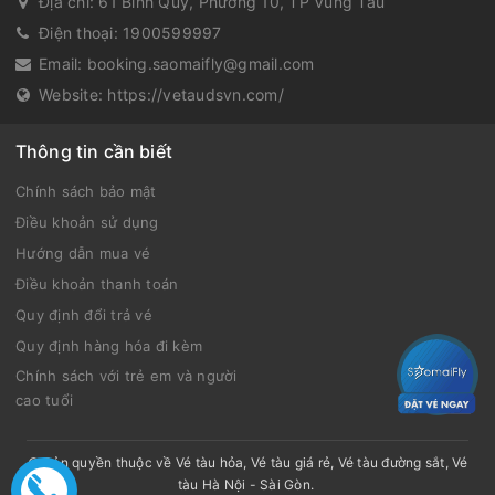
Địa chỉ:
61 Bình Quý, Phường 10, TP Vũng Tàu
Điện thoại:
1900599997
Email:
booking.saomaifly@gmail.com
Website:
https://vetaudsvn.com/
Thông tin cần biết
Chính sách bảo mật
Điều khoản sử dụng
Hướng dẫn mua vé
Điều khoản thanh toán
Quy định đổi trả vé
Quy định hàng hóa đi kèm
Chính sách với trẻ em và người
cao tuổi
© Bản quyền thuộc về
Vé tàu hỏa, Vé tàu giá rẻ, Vé tàu đường sắt, Vé
tàu Hà Nội - Sài Gòn
.