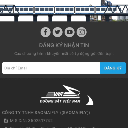
ĐĂNG KÝ NHẬN TIN
Các chương trình khuyến mãi sẽ tự động gửi đến bạn.
ĐĂNG KÝ
CÔNG TY TNHH SAOMAIFLY
(
(SAOMAIFLY)
)
M.S.D.N: 3502517742