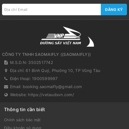
ĐĂNG KÝ
CÔNG TY TNHH SAOMAIFLY
(
(SAOMAIFLY)
)
M.S.D.N: 3502517742
Địa chỉ:
61 Bình Quý, Phường 10, TP Vũng Tàu
Điện thoại:
1900599997
Email:
booking.saomaifly@gmail.com
Website:
https://vetaudsvn.com/
Thông tin cần biết
Chính sách bảo mật
Điều khoản sử dụng