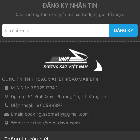
ĐĂNG KÝ NHẬN TIN
Các chương trình khuyến mãi sẽ tự động gửi đến bạn.
ĐĂNG KÝ
CÔNG TY TNHH SAOMAIFLY
(
(SAOMAIFLY)
)
M.S.D.N: 3502517742
Địa chỉ:
61 Bình Quý, Phường 10, TP Vũng Tàu
Điện thoại:
1900599997
Email:
booking.saomaifly@gmail.com
Website:
https://vetaudsvn.com/
Thông tin cần biết